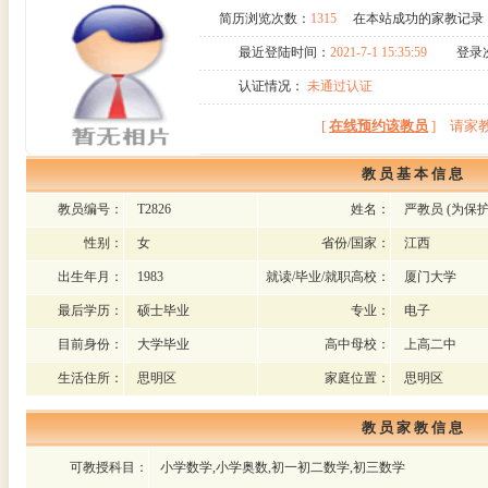
简历浏览次数：
1315
在本站成功的家教记录
最近登陆时间：
2021-7-1 15:35:59
登录次
认证情况：
未通过认证
[
在线预约该教员
]
请家
教 员 基 本 信 息
教员编号：
T2826
姓名：
严教员
(为保
性别：
女
省份/国家：
江西
出生年月：
1983
就读/毕业/就职高校：
厦门大学
最后学历：
硕士毕业
专业：
电子
目前身份：
大学毕业
高中母校：
上高二中
生活住所：
思明区
家庭位置：
思明区
教 员 家 教 信 息
可教授科目：
小学数学,小学奥数,初一初二数学,初三数学