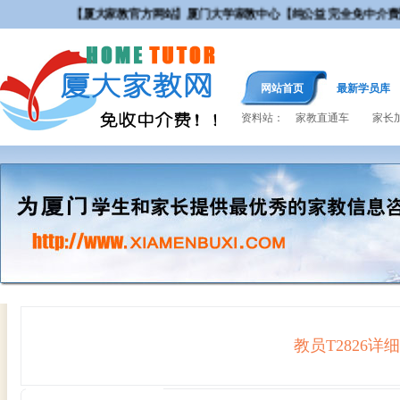
【厦大家教官方网站】厦门大学家教中心【纯公益 完全免中介费
网站首页
最新学员库
资料站：
家教直通车
家长
教员T2826
详