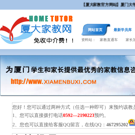
【厦大家教官方网站】厦门大学
网站首页
最新学员库
资料站：
家教直通车
家长
您好！您可以通过两种方式（任选一种即可）来预约该教
1、您可以直接拨打电话
0592—2190223
预约。
2、您
也可以
直接给客服QQ留言，在线QQ：
467295202