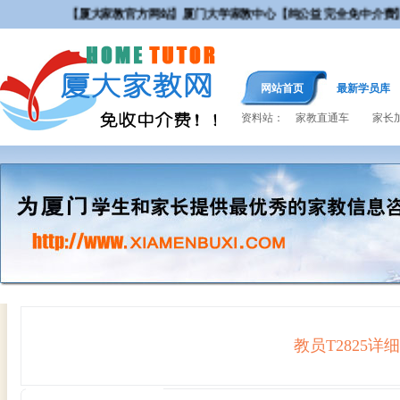
【厦大家教官方网站】厦门大学家教中心【纯公益 完全免中介费
网站首页
最新学员库
资料站：
家教直通车
家长
教员T2825
详