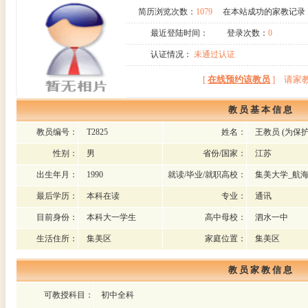
简历浏览次数：
1079
在本站成功的家教记录
最近登陆时间：
登录次数：
0
认证情况：
未通过认证
[
在线预约该教员
]
请家
教 员 基 本 信 息
教员编号：
T2825
姓名：
王教员
(为保
性别：
男
省份/国家：
江苏
出生年月：
1990
就读/毕业/就职高校：
集美大学_航
最后学历：
本科在读
专业：
通讯
目前身份：
本科大一学生
高中母校：
泗水一中
生活住所：
集美区
家庭位置：
集美区
教 员 家 教 信 息
可教授科目：
初中全科