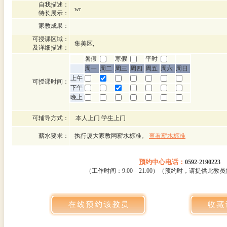
自我描述：
wr
特长展示：
家教成果：
可授课区域：
集美区,
及详细描述：
暑假
寒假
平时
周一
周二
周三
周四
周五
周六
周日
上午
可授课时间：
下午
晚上
可辅导方式：
本人上门 学生上门
薪水要求：
执行厦大家教网薪水标准。
查看薪水标准
预约中心电话：
0592-2190223
（工作时间：9:00－21:00）（预约时，请提供此教