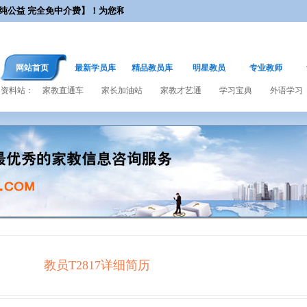
公益 完全免中介费】！为您和您的孩子提供最优质的服务！
网站首页
最新学员库
精品教员库
明星教员
专业教师
资料站：
家教直通车
家长加油站
家教才艺通
学习宝典
外语学习
教员T2817
详细简历