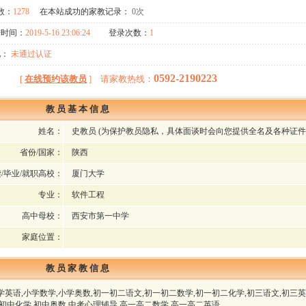
数：
1278
在本站成功的家教记录：
0次
时间：
2019-5-16 23:06:24
登录次数：
1
：
未通过认证
0592-2190223
[
在线预约该教员
]
请家教热线：
教 员 基 本 信 息
姓名：
史教员
(为保护教员隐私，具体面谈时会向您提供全名及各种证件
省份/国家：
陕西
/毕业/就职高校：
厦门大学
专业：
软件工程
高中母校：
西安市第一中学
家庭位置：
教 员 家 教 信 息
学英语,小学数学,小学奥数,初一初二语文,初一初二数学,初一初二化学,初三语文,初三英
,初中化学,初中奥数,中考心理辅导,高一高二数学,高一高二英语