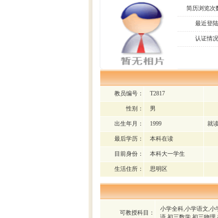
简历浏览次
最近登陆
认证情况
教员编号：
T2817
性别：
男
出生年月：
1999
就读
最后学历：
本科在读
目前身份：
本科大一学生
生活住所：
思明区
小学全科,小学语文,小
可教授科目：
语,初三数学,初三物理