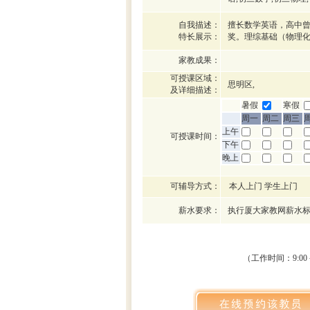
自我描述：
擅长数学英语，高中
特长展示：
奖。理综基础（物理化
家教成果：
可授课区域：
思明区,
及详细描述：
暑假
寒假
周一
周二
周三
上午
可授课时间：
下午
晚上
可辅导方式：
本人上门 学生上门
薪水要求：
执行厦大家教网薪水
（工作时间：9:0