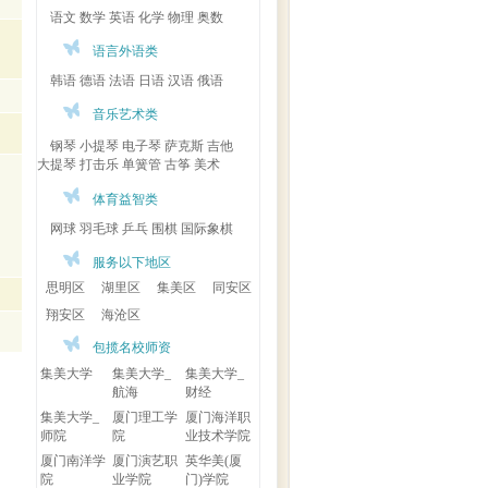
语文
数学
英语
化学
物理
奥数
语言外语类
韩语
德语
法语
日语
汉语
俄语
音乐艺术类
钢琴
小提琴
电子琴
萨克斯
吉他
大提琴
打击乐
单簧管
古筝
美术
体育益智类
网球
羽毛球
乒乓
围棋
国际象棋
服务以下地区
思明区
湖里区
集美区
同安区
翔安区
海沧区
包揽名校师资
集美大学
集美大学_
集美大学_
航海
财经
集美大学_
厦门理工学
厦门海洋职
师院
院
业技术学院
厦门南洋学
厦门演艺职
英华美(厦
院
业学院
门)学院