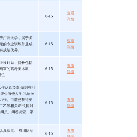
查看
6-15
详情
于广州大学，属于师
查看
6-15
定的专业训练并且成
详情
科成绩优异。
业设计系，特长包括
查看
6-15
画室的高考美术教
详情
段位
工作认真负责,做到有问
虚心向他人学习;适应
力强。目前已获得英
查看
6-15
二乙等相关证书,同时
详情
访问员、问卷调查、家
认真负责。 有团队意
查看
6-15
详情