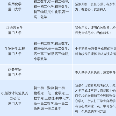
初二数学,初一初二物理,
应用化学
活泼开朗，责任心强，有亲和
初一初二化学,初三数学,
厦门大学
力，有爱心，友善待人
初三物理,初中化学,高一
高二化学
汉语言文学
我会用实力证明你的选择，相
厦门大学
我定当竭尽全力为你服务！
初一初二数学,初三数学,
生物医学工程
初三物理,高一高二数学,
中学期间,物理数学成绩优异 
厦门大学
高一高二物理,高三物理,
科有较深的理解 为人诚实友
小学数学
商务英语
本人做事认真负责，热爱教育
厦门大学
我是个比较喜欢思考的人，知
初一初二数学,初一初二
才学习成绩不好，而是因为他
机械设计制造及其
物理,初一初二化学,初三
而学校的老师却不会照顾到每
自动化
数学,初三物理,初中化学,
心学习，所以打开学生自愿学
厦门大学
高一高二数学,高一高二
有信心做到这一点。学习也不
物理,高一高二化学
有一个系统的学习方法