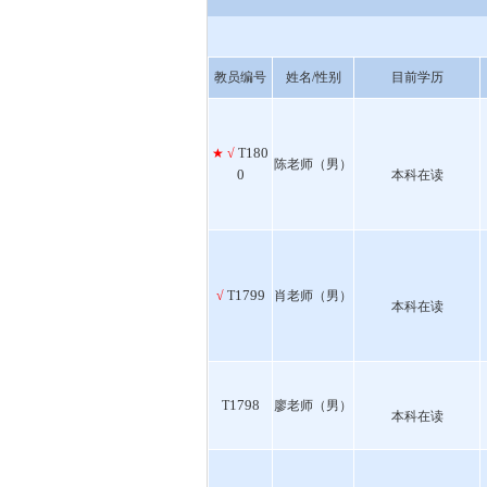
教员编号
姓名/性别
目前学历
180
★
√
T
陈老师（男）
0
本科在读
1799
√
T
肖老师（男）
本科在读
1798
T
廖老师（男）
本科在读