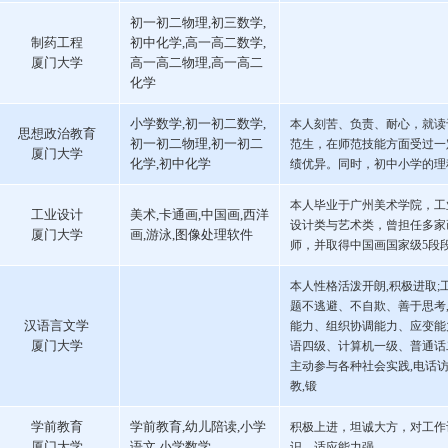
初一初二物理,初三数学,
制药工程
初中化学,高一高二数学,
厦门大学
高一高二物理,高一高二
化学
小学数学,初一初二数学,
本人刻苦、负责、耐心，就读
思想政治教育
初一初二物理,初一初二
范生，在师范技能方面受过一
厦门大学
化学,初中化学
绩优异。同时，初中小学的理
本人毕业于广州美术学院，工
工业设计
美术,卡通画,中国画,西洋
设计类与艺术类，曾担任多家
厦门大学
画,游泳,图像处理软件
师，并取得中国画国家级5段
本人性格活泼开朗,积极进取;
题不逃避、不自欺、善于思考,
汉语言文学
能力、组织协调能力、应变能
厦门大学
语四级、计算机一级、普通话
主动参与各种社会实践,电话
教,锻
学前教育
学前教育,幼儿陪读,小学
积极上进，坦诚大方，对工作
厦门大学
语文,小学数学
识，适应能力强。