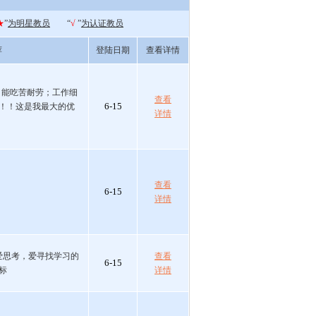
★
”
为明星教员
“
√
”
为认证教员
荐
登陆日期
查看详情
，能吃苦耐劳；工作细
查看
6-15
！！这是我最大的优
详情
查看
6-15
详情
爱思考，爱寻找学习的
查看
6-15
标
详情