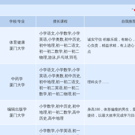
“
学校/专业
擅长课程
自我推
小学语文,小学数学,小学
英语,小学奥数,初中历史,
诚实守信·积极乐观，有耐心
体育健康
初中地理,初一初二语文,
心负责，精益求精，有上进心
厦门大学
初一初二数学,初一初二
点
物理,游泳,乒乓球,羽毛
小学语文,小学数学,小学
英语,小学奥数,初中历史,
中药学
初中地理,初一初二语文,
理科尖子……
厦门大学
初一初二英语,初一初二
数学,初一初二物理,初一
小学数学,初中历史,初中
编辑出版学
身高180，体形偏瘦的男生，
地理,初一初二数学,高中
厦门大学
捷径，以最大效率完成学习目
历史,高中地理
小学数学,小学英语,初一